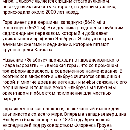
мира. Эльбрус является спящим стратовулканом,
последняя активность которого, по данным ученых,
происходила около 2000 лет назад.
Гора имеет две вершины: западную (5642 м) и
восточную (5621 м). Эти два пика разделены глубоким
седловидным перевалом, который и добавляет
уникальности профилю Эльбруса. Эльбрус покрыт
вечными снегами и ледниками, которые питают
крупные реки Кавказа.
Название «Эльбрус» происходит от древнеиранского
«Хара Бэрэзати» — «высокая гора», что со временем
трансформировалось в современное наименование. В
осетинской мифологии Эльбрус считается священной
горой, и многие древние легенды и мифы связаны с его
вершинами. В течение веков Эльбрус был важным
ориентиром и объектом поклонения для местных
народов.
Гора известна как сложный, но желанный вызов для
альпинистов со всего мира. Впервые западная вершина
Эльбруса была покорена в 1874 году британской
экспедицией под руководством Флоренса Гроува.