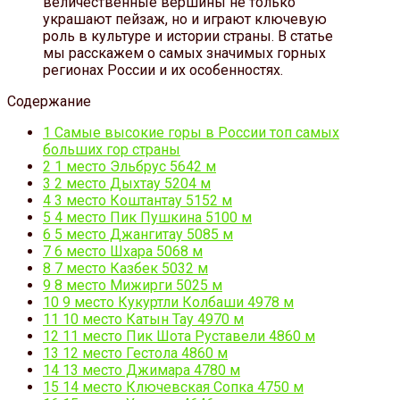
величественные вершины не только
украшают пейзаж, но и играют ключевую
роль в культуре и истории страны. В статье
мы расскажем о самых значимых горных
регионах России и их особенностях.
Содержание
1
Самые высокие горы в России топ самых
больших гор страны
2
1 место Эльбрус 5642 м
3
2 место Дыхтау 5204 м
4
3 место Коштантау 5152 м
5
4 место Пик Пушкина 5100 м
6
5 место Джангитау 5085 м
7
6 место Шхара 5068 м
8
7 место Казбек 5032 м
9
8 место Мижирги 5025 м
10
9 место Кукуртли Колбаши 4978 м
11
10 место Катын Тау 4970 м
12
11 место Пик Шота Руставели 4860 м
13
12 место Гестола 4860 м
14
13 место Джимара 4780 м
15
14 место Ключевская Сопка 4750 м