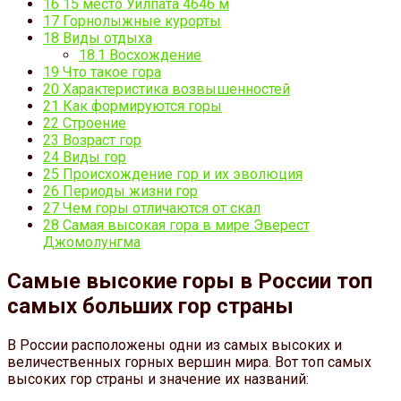
16
15 место Уилпата 4646 м
17
Горнолыжные курорты
18
Виды отдыха
18.1
Восхождение
19
Что такое гора
20
Характеристика возвышенностей
21
Как формируются горы
22
Строение
23
Возраст гор
24
Виды гор
25
Происхождение гор и их эволюция
26
Периоды жизни гор
27
Чем горы отличаются от скал
28
Самая высокая гора в мире Эверест
Джомолунгма
Самые высокие горы в России топ
самых больших гор страны
В России расположены одни из самых высоких и
величественных горных вершин мира. Вот топ самых
высоких гор страны и значение их названий: