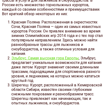
трассы и услуги для лыжников и сноубордистов. В
России есть множество горнолыжных курортов,
каждый со своими особенностями и преимуществами.
Вот краткий обзор некоторых из них:
Красная Поляна. Расположенная в окрестностях
Сочи, Красная Поляна — один из самых известных
курортов России. Он привлек внимание во время
зимних Олимпийских игр 2014 года и с тех пор стал
популярным направлением. Здесь можно найти
разнообразные трассы для лыжников и
сноубордистов, а также отличные условия для
катания.
Эльбрус. Самая высокая гора Европы
, Эльбрус,
предлагает уникальные возможности для катания
даже летом. Курорт знаменит своими длинными
трассами, подходящими для спортсменов разного
уровня, и ледниками, на которых можно кататься
круглый год.
Шерегеш. Курорт, расположенный в Кемеровской
области Сибири, известен своими глубокими
снежными покровами и разнообразием трасс.
Шерегеш привлекает как начинающих, так и
опытных лыжников, и сноубордистов.