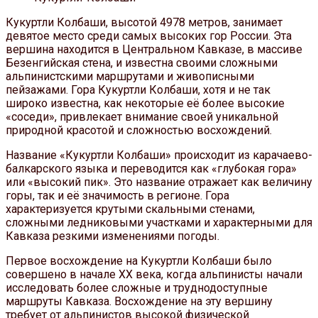
Кукуртли Колбаши, высотой 4978 метров, занимает
девятое место среди самых высоких гор России. Эта
вершина находится в Центральном Кавказе, в массиве
Безенгийская стена, и известна своими сложными
альпинистскими маршрутами и живописными
пейзажами. Гора Кукуртли Колбаши, хотя и не так
широко известна, как некоторые её более высокие
«соседи», привлекает внимание своей уникальной
природной красотой и сложностью восхождений.
Название «Кукуртли Колбаши» происходит из карачаево-
балкарского языка и переводится как «глубокая гора»
или «высокий пик». Это название отражает как величину
горы, так и её значимость в регионе. Гора
характеризуется крутыми скальными стенами,
сложными ледниковыми участками и характерными для
Кавказа резкими изменениями погоды.
Первое восхождение на Кукуртли Колбаши было
совершено в начале XX века, когда альпинисты начали
исследовать более сложные и труднодоступные
маршруты Кавказа. Восхождение на эту вершину
требует от альпинистов высокой физической