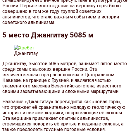
символизируя его вечное присутствие в культуре и духе
России. Первое восхождение на вершину горы было
совершено в том же году группой советских
альпинистов, что стало важным событием в истории
советского альпинизма.
5 место Джангитау 5085 м
Джангитау
Джангитау, высотой 5085 метров, занимает пятое место
среди самых высоких вершин России. Эта
величественная гора расположена в Центральном
Кавказе, на границе с Грузией, и является частью
знаменитого массива Безенгийская стена, известного
своими захватывающими и сложными маршрутами.
Название «Джангитау» переводится как «новая гора»,
что отражает её сравнительно молодую геологическую
историю и свежие ледники, покрывающие её склоны.
Эта вершина привлекает опытных альпинистов,
стремящихся покорить её крутые и ледяные склоны, а
также преодолеть трудные погодные условия,