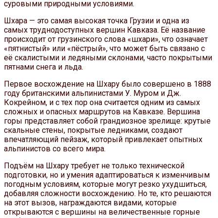
суровыми природными условиями.
Шхара — это самая высокая точка Грузии и одна из
самых труднодоступных вершин Кавказа. Её название
происходит от грузинского слова «шхари», что означает
«пятнистый» или «пёстрый», что может быть связано с
её скалистыми и ледяными склонами, часто покрытыми
пятнами снега и льда.
Первое восхождение на Шхару было совершено в 1888
году британскими альпинистами У. Муром и Дж.
Кокрейном, и с тех пор она считается одним из самых
сложных и опасных маршрутов на Кавказе. Вершина
горы представляет собой грандиозное зрелище: крутые
скальные стены, покрытые ледниками, создают
впечатляющий пейзаж, который привлекает опытных
альпинистов со всего мира.
Подъём на Шхару требует не только технической
подготовки, но и умения адаптироваться к изменчивым
погодным условиям, которые могут резко ухудшиться,
добавляя сложности восхождению. Но те, кто решаются
на этот вызов, награждаются видами, которые
открываются с вершины на величественные горные