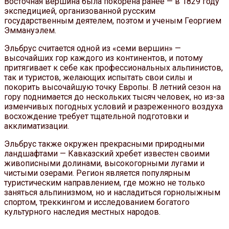
Восточная вершина была покорена ранее — в 1829 году
экспедицией, организованной русским
государственным деятелем, поэтом и ученым Георгием
Эммануэлем.
Эльбрус считается одной из «семи вершин» —
высочайших гор каждого из континентов, и потому
притягивает к себе как профессиональных альпинистов,
так и туристов, желающих испытать свои силы и
покорить высочайшую точку Европы. В летний сезон на
гору поднимается до нескольких тысяч человек, но из-за
изменчивых погодных условий и разреженного воздуха
восхождение требует тщательной подготовки и
акклиматизации.
Эльбрус также окружен прекрасными природными
ландшафтами — Кавказский хребет известен своими
живописными долинами, высокогорными лугами и
чистыми озерами. Регион является популярным
туристическим направлением, где можно не только
заняться альпинизмом, но и насладиться горнолыжным
спортом, треккингом и исследованием богатого
культурного наследия местных народов.