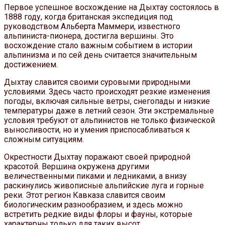
Первое успешное восхождение на Дыхтау состоялось в
1888 году, когда британская экспедиция под
руководством Альберта Маммери, известного
альпиниста-пионера, достигла вершины. Это
восхождение стало важным событием в истории
альпинизма и по сей день считается значительным
достижением.
Дыхтау славится своими суровыми природными
условиями. Здесь часто происходят резкие изменения
погоды, включая сильные ветры, снегопады и низкие
температуры даже в летний сезон. Эти экстремальные
условия требуют от альпинистов не только физической
выносливости, но и умения приспосабливаться к
сложным ситуациям.
Окрестности Дыхтау поражают своей природной
красотой. Вершина окружена другими
величественными пиками и ледниками, а внизу
раскинулись живописные альпийские луга и горные
реки. Этот регион Кавказа славится своим
биологическим разнообразием, и здесь можно
встретить редкие виды флоры и фауны, которые
характерны только для таких высот.