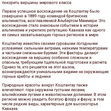
покорить вершины мирового класса.
Первое успешное восхождение на Коштантау было
совершено в 1889 году командой британских
альпинистов, возглавляемой Альбертом Маммери. Это
восхождение стало знаковым событием в истории
альпинизма и укрепило репутацию Кавказа как одного
из самых захватывающих горных регионов в мире.
Коштантау известен своими суровыми погодными
условиями: сильными ветрами, низкими температурами
и частыми снежными бурями. Эти факторы делают
восхождение на вершину особенно сложным и
опасным, требующим тщательной подготовки и расчёта.
Однако те, кто решается на этот вызов,
вознаграждаются уникальными видами на окружающие
горные хребты и ледники.
Природные красоты вокруг Коштантау также
впечатляют: гора окружена густыми лесами,
альпийскими лугами и живописными долинами. В этом
регионе можно увидеть богатую флору и фауну, в том
числе редкие виды, характерные для высокогорья
Кавказа.