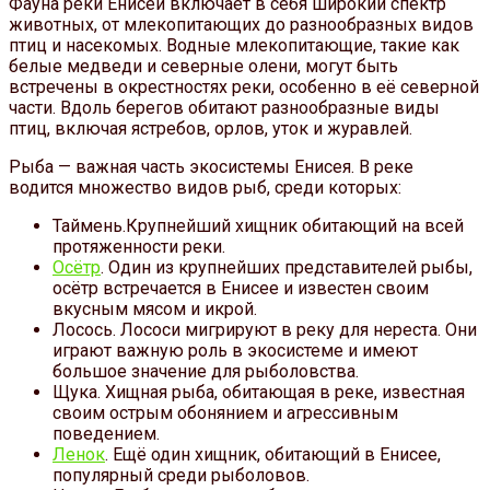
Фауна реки Енисей включает в себя широкий спектр
животных, от млекопитающих до разнообразных видов
птиц и насекомых. Водные млекопитающие, такие как
белые медведи и северные олени, могут быть
встречены в окрестностях реки, особенно в её северной
части. Вдоль берегов обитают разнообразные виды
птиц, включая ястребов, орлов, уток и журавлей.
Рыба — важная часть экосистемы Енисея. В реке
водится множество видов рыб, среди которых:
Таймень.Крупнейший хищник обитающий на всей
протяженности реки.
Осётр
. Один из крупнейших представителей рыбы,
осётр встречается в Енисее и известен своим
вкусным мясом и икрой.
Лосось. Лососи мигрируют в реку для нереста. Они
играют важную роль в экосистеме и имеют
большое значение для рыболовства.
Щука. Хищная рыба, обитающая в реке, известная
своим острым обонянием и агрессивным
поведением.
Ленок
. Ещё один хищник, обитающий в Енисее,
популярный среди рыболовов.