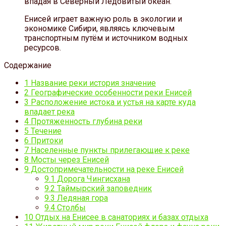
впадая в Северный Ледовитый океан.
Енисей играет важную роль в экологии и
экономике Сибири, являясь ключевым
транспортным путём и источником водных
ресурсов.
Содержание
1
Название реки история значение
2
Географические особенности реки Енисей
3
Расположение истока и устья на карте куда
впадает река
4
Протяженность глубина реки
5
Течение
6
Притоки
7
Населенные пункты прилегающие к реке
8
Мосты через Енисей
9
Достопримечательности на реке Енисей
9.1
Дорога Чингисхана
9.2
Таймырский заповедник
9.3
Ледяная гора
9.4
Столбы
10
Отдых на Енисее в санаториях и базах отдыха