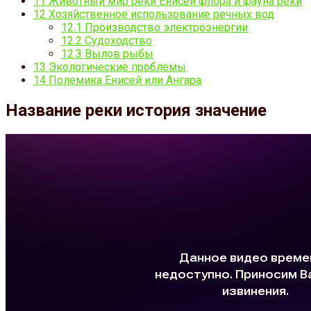
11
Животный мир реки Енисей флора и фауна реки
12
Хозяйственное использование речных вод
12.1
Производство электроэнергии
12.2
Судоходство
12.3
Вылов рыбы
13
Экологические проблемы
14
Полемика Енисей или Ангара
Название реки история значение