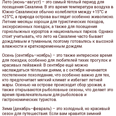
Лето (июнь–август) – это самый тёплый период для
посещения Сахалина. В это время температура воздуха в
Южно-Сахалинске обычно колеблется между +15°C и
+25°C, а природа острова выглядит особенно живописно.
Летние месяцы хороши для туристических походов,
экскурсионных поездок, а также для посещения
горнолыжных курортов и национальных парков. Однако
стоит учитывать, что лето на Сахалине часто бывает
дождливым и туманным, поэтому готовьтесь к высокой
влажности и кратковременным дождям.
Осень (сентябрь–ноябрь) – это также интересное время
для поездки, особенно для любителей тихих прогулок и
красивых пейзажей. В сентябре ещё можно
наслаждаться тёплыми днями, а с октября начинается
постепенное похолодание, что особенно важно для тех,
кто предпочитает мягкий климат и избегает летней
жары. Осенью на острове происходит сбор урожая, а
также открываются рыболовные сезоны, что делает это
время привлекательным для рыболовов и
гастрономических туристов.
Зима (декабрь–февраль) – это холодный, но красивый
сезон для путешествия. Если вам нравится зимний