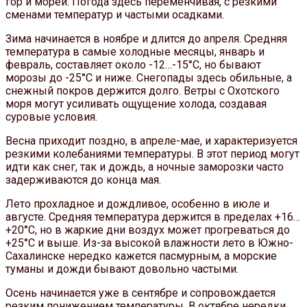
гор и морей. Погода здесь переменчивая, с резкими
сменами температур и частыми осадками.
Зима начинается в ноябре и длится до апреля. Средняя
температура в самые холодные месяцы, январь и
февраль, составляет около -12…-15°C, но бывают
морозы до -25°C и ниже. Снегопады здесь обильные, а
снежный покров держится долго. Ветры с Охотского
моря могут усиливать ощущение холода, создавая
суровые условия.
Весна приходит поздно, в апреле-мае, и характеризуется
резкими колебаниями температуры. В этот период могут
идти как снег, так и дождь, а ночные заморозки часто
задерживаются до конца мая.
Лето прохладное и дождливое, особенно в июле и
августе. Средняя температура держится в пределах +16…
+20°C, но в жаркие дни воздух может прогреваться до
+25°C и выше. Из-за высокой влажности лето в Южно-
Сахалинске нередко кажется пасмурным, а морские
туманы и дожди бывают довольно частыми.
Осень начинается уже в сентябре и сопровождается
резким понижением температуры. В октябре нередки