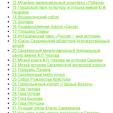
12
Музейно-мемориальный комплекс «Победа»
13
Городской парк культуры и отдыха имени Ю.А.
Гагарина
14
Воскресенский собор
15
Зоопарк
16
Лыжероллерная трасса «Санта»
17
Площадь Славы
18
Исторический парк «Россия — моя история»
19
Южно-Сахалинский областной художественный
музей
20
Сахалинский международный театральный
центр имени А.П. Чехова
21
Музей книги А.П. Чехова на острове Сахалин
22
Музей истории Сахалинской железной дороги
23
Площадь Ленина
24
Сахалинский театр кукол
25
Собор Рождества Христова
26
Горнолыжный курорт «Горный Воздух»
27
Пик Чехова
28
Гора Острая
29
Гора Быкова
30
Гора Лягушка
31
Лучшие отели Южно-Сахалинска
32
Что надо знать перед поездкой на Сахалин