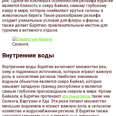
рек. Одной из ключевых особенностей рельефа Бурятии
является близость к озеру Байкал, самому глубокому
озеру в мире, которое окаймляют крутые склоны и
живописные берега. Такое разнообразие рельефа
создает уникальные условия для флоры и фауны, а
также делает Бурятию привлекательным местом для
туризма и активного отдыха.
Селенга
Внутренние воды
Внутренние воды Бурятии включают множество рек,
озер и подземных источников, которые играют важную
роль в экосистеме региона. Наиболее значимым
водным объектом является озеро Байкал, которое
омывает западную границу республики и является
самым глубоким пресноводным озером в мире. Кроме
Байкала, в Бурятии протекают
крупные реки
, такие как
Селенга, Баргузин и Уда. Эти реки питают множество
меньших водоемов и играют важную роль в сельском
хозяйстве и водоснабжении региона. В Бурятии также
находятся минеральные и термальные источники,