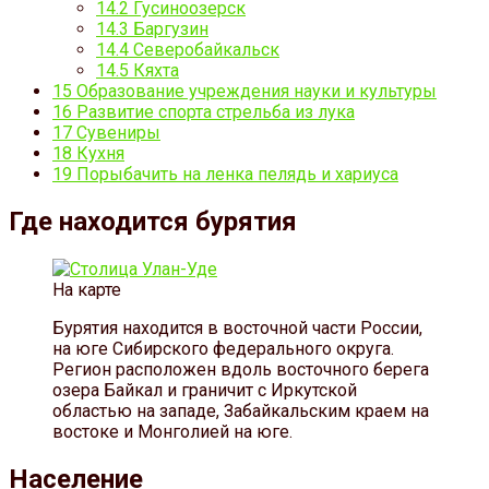
14.2
Гусиноозерск
14.3
Баргузин
14.4
Северобайкальск
14.5
Кяхта
15
Образование учреждения науки и культуры
16
Развитие спорта стрельба из лука
17
Сувениры
18
Кухня
19
Порыбачить на ленка пелядь и хариуса
Где находится бурятия
На карте
Бурятия находится в восточной части России,
на юге Сибирского федерального округа.
Регион расположен вдоль восточного берега
озера Байкал и граничит с Иркутской
областью на западе, Забайкальским краем на
востоке и Монголией на юге.
Население