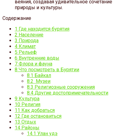
веяния, создавая удивительное сочетание
природы и культуры.
Содержание
1
Где находится бурятия
2
Население
3
Природа
4
Климат
5
Рельеф
6
Внутренние воды
7
Флора и фауна
8
Что посмотреть в Бурятии
8.1
Байкал
8.2
Музеи
8.3
Религиозные сооружения
8.4
Другие достопримечательности
9
Культура
10
Религия
11
Как добраться
12
Где остановиться
13
Отдых
14
Районы
14.1
Улан удэ